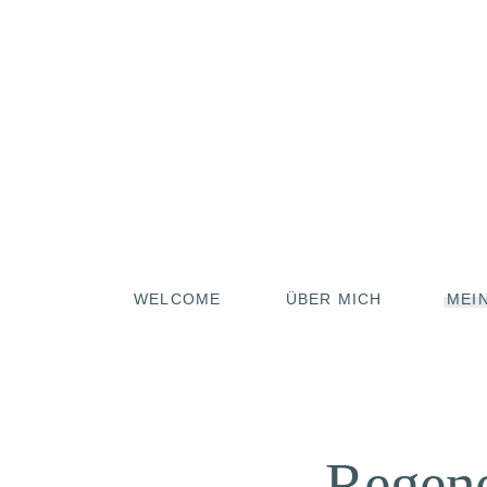
WELCOME
ÜBER MICH
MEI
MAS
ÄTHE
ENT
Regene