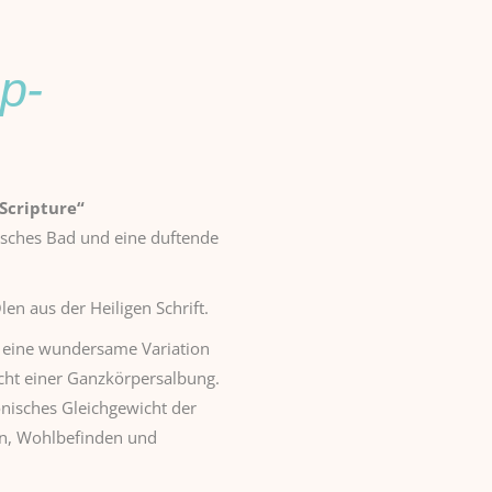
p-
Scripture“
tisches Bad und eine duftende
en aus der Heiligen Schrift.
t eine wundersame Variation
icht einer Ganzkörpersalbung.
onisches Gleichgewicht der
en, Wohlbefinden und