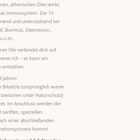
en, ätherischen Ölen wirkt
 das Immunsystem. Die 10
nend und unterstützend bei
af, Burnout, Depression,
u.v.m.
en Öle verbindet dich auf
eren Ich – es kann ein
m entstehen.
d Jahren
 Bibelöle (ursprünglich waren
nzwischen unter Naturschutz)
tet. Im Anschluss werden die
 sanften, speziellen
ach einer abschließenden
erationsprozess kommt.