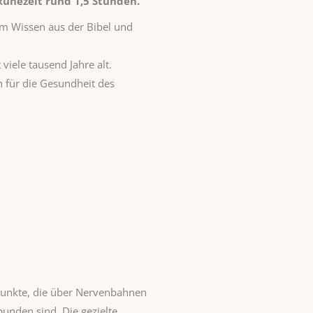
uhezeit rund 1,5 Stunden.
em Wissen aus der Bibel und
viele tausend Jahre alt.
n für die Gesundheit des
punkte, die über Nervenbahnen
unden sind. Die gezielte